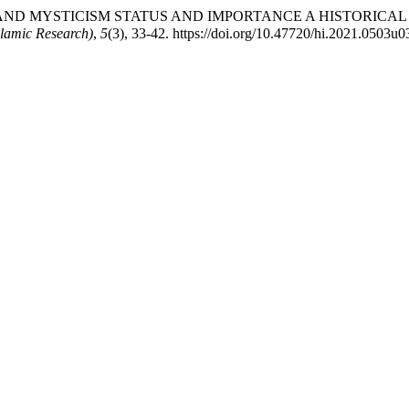
M STATUS AND IMPORTANCE A HISTORICAL ANALYSIS: مقام واہمیت ایک تحقیقی وتاریخی
slamic Research)
,
5
(3), 33-42. https://doi.org/10.47720/hi.2021.0503u0