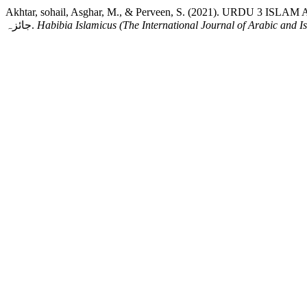
Akhtar, sohail, Asghar, M., & Perveen, S. (2021). URDU 3 ISLAM AND MYSTICIS
جائزہ.
Habibia Islamicus (The International Journal of Arabic and I