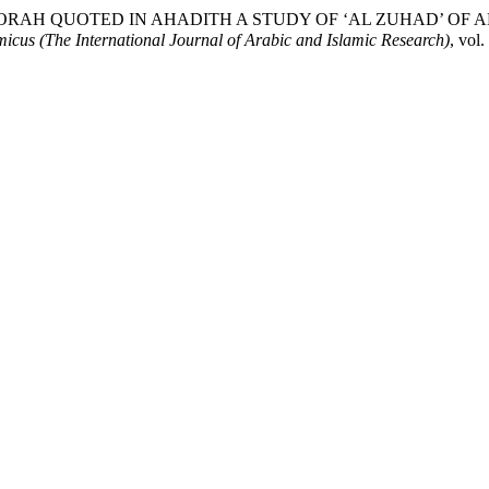
ED IN AHADITH A STUDY OF ‘AL ZUHAD’ OF AHMAD BIN HANBAL: راۃ کا بیان
micus (The International Journal of Arabic and Islamic Research)
, vol