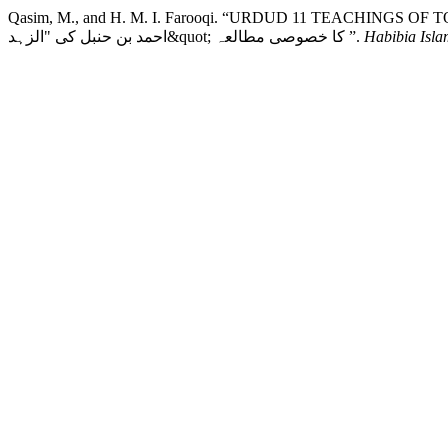
Qasim, M., and H. M. I. Farooqi. “URDUD 11 TEACHINGS OF TORAH QUOT
احمد بن حنبل کی "الزہد&quot; کا خصوصی مطالعہ ”.
Habibia Isla