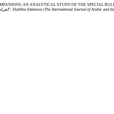
MPANIONS: AN ANALYTICAL STUDY OF THE SPECIAL RULINGS GRA
انفرادی خصوصیات: منتخب صحابہ کے خصوصی احکام کا تجزیاتی مطالعہ”.
Habibia Islamicus (The International Journal of Arabic and I