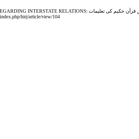
بین الممالک تعلقات سے متعلق قر. HIRJ [Internet]. 2021Sep.29 [cited
index.php/hirj/article/view/104