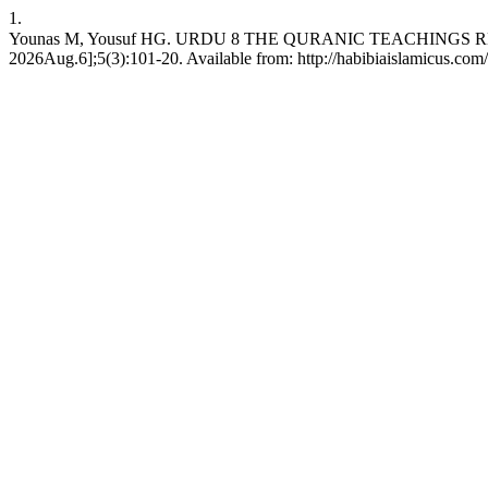
1.
Younas M, Yousuf HG. URDU 8 THE QURANIC TEACHINGS REGARDING INTERSTATE RELATIONS: آن حکیم کی تعلیمات
2026Aug.6];5(3):101-20. Available from: http://habibiaislamicus.com/